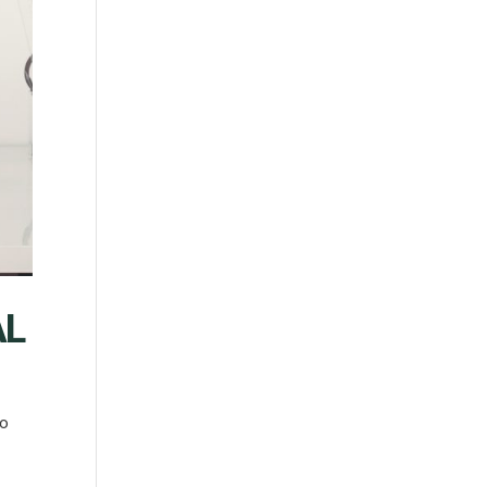
AL
to