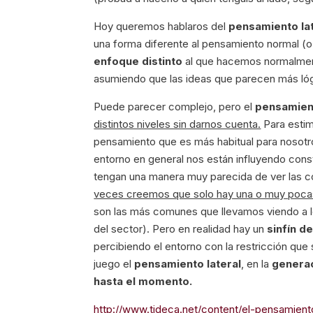
Hoy queremos hablaros del
pensamiento lat
una forma diferente al pensamiento normal (o 
enfoque distinto
al que hacemos normalmente
asumiendo que las ideas que parecen más lóg
Puede parecer complejo, pero el
pensamient
distintos niveles sin darnos cuenta.
Para esti
pensamiento que es más habitual para nosotro
entorno en general nos están influyendo con
tengan una manera muy parecida de ver las c
veces creemos que solo hay una o muy pocas
son las más comunes que llevamos viendo a lo
del sector). Pero en realidad hay un
sinfín de
percibiendo el entorno con la restricción que
juego el
pensamiento lateral
, en la
genera
hasta el momento.
http://www.tideca.net/content/el-pensamie