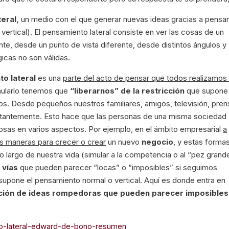
eral,
un medio con el que generar nuevas ideas gracias a pensa
vertical). El pensamiento lateral consiste en ver las cosas de un
, desde un punto de vista diferente, desde distintos ángulos y
icas no son válidas.
o lateral
es una
parte del acto de pensar que todos realizamos
mularlo tenemos que
“liberarnos” de la restricción
que supone 
s. Desde pequeños nuestros familiares, amigos, televisión, pren
stantemente. Esto hace que las personas de una misma sociedad
osas en varios aspectos. Por ejemplo, en el ámbito empresarial
a
 maneras para crecer o crear
un nuevo
negocio
, y estas forma
 largo de nuestra vida (simular a la competencia o al “pez grand
 vías
que pueden parecer “locas” o “imposibles” si seguimos
 supone el pensamiento normal o vertical. Aquí es donde entra en
ción de ideas rompedoras que pueden parecer imposibles
nto-lateral-edward-de-bono-resumen