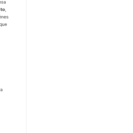
esa
ito
,
iénes
que
ra