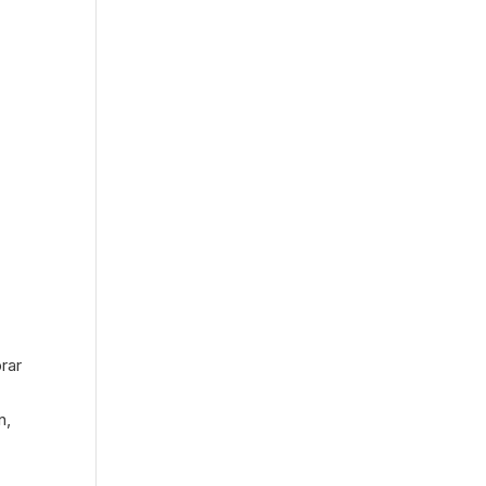
rar
n,