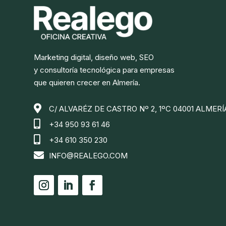
Marketing digital, diseño web, SEO
y consultoría tecnológica para empresas
que quieren crecer en Almería.

C/ ALVARÉZ DE CASTRO Nº 2, 1ºC 04001 ALMERÍ

+34 950 93 61 46

+34 610 350 230

INFO@REALEGO.COM