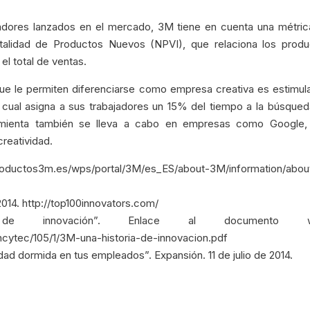
vadores lanzados en el mercado, 3M tiene en cuenta una métri
talidad de Productos Nuevos (NPVI), que relaciona los produ
el total de ventas.
ue le permiten diferenciarse como empresa creativa es estimul
 lo cual asigna a sus trabajadores un 15% del tiempo a la búsque
herramienta también se lleva a cabo en empresas como Google,
reatividad.
.productos3m.es/wps/portal/3M/es_ES/about-3M/information/abou
014. http://top100innovators.com/
de innovación”. Enlace al documento w
ncytec/105/1/3M-una-historia-de-innovacion.pdf
idad dormida en tus empleados”. Expansión. 11 de julio de 2014.