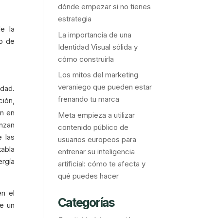
dónde empezar si no tienes
estrategia
e la
La importancia de una
so de
Identidad Visual sólida y
cómo construirla
Los mitos del marketing
veraniego que pueden estar
idad.
frenando tu marca
ción,
ón en
Meta empieza a utilizar
anzan
contenido público de
e las
usuarios europeos para
tabla
entrenar su inteligencia
ergía
artificial: cómo te afecta y
qué puedes hacer
n el
Categorías
de un