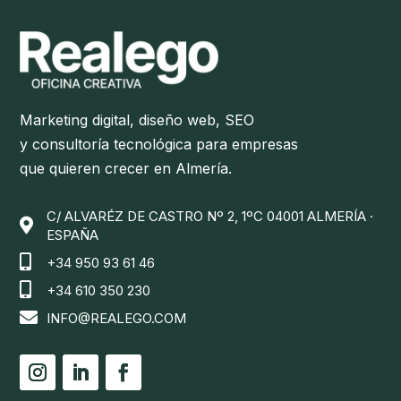
Marketing digital, diseño web, SEO
y consultoría tecnológica para empresas
que quieren crecer en Almería.
C/ ALVARÉZ DE CASTRO Nº 2, 1ºC 04001 ALMERÍA ·

ESPAÑA

+34 950 93 61 46

+34 610 350 230

INFO@REALEGO.COM