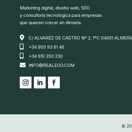
Marketing digital, diseño web, SEO
y consultoría tecnológica para empresas
que quieren crecer en Almería.

C/ ALVARÉZ DE CASTRO Nº 2, 1ºC 04001 ALMERÍ

+34 950 93 61 46

+34 610 350 230

INFO@REALEGO.COM
© 202