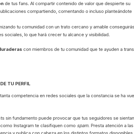
ón
de tus fans. Al compartir contenido de valor que despierte su
s publicaciones compartiendo, comentando o incluso planteándote
mizando tu comunidad con un trato cercano y amable conseguirá
 sociales, lo que hará crecer tu alcance y visibilidad.
 duraderas
con miembros de tu comunidad que te ayuden a trans
DE TU PERFIL
tanta competencia en redes sociales que la constancia se ha vue
sts sin fundamento puede provocar que tus seguidores se sienta
s como Instagram te clasifiquen como
spam
. Presta atención a las
iencia y publica con cabeza en los distintos formatos disponibles