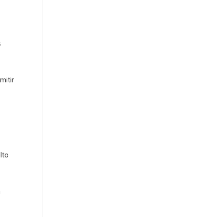
s
mitir
lto
n