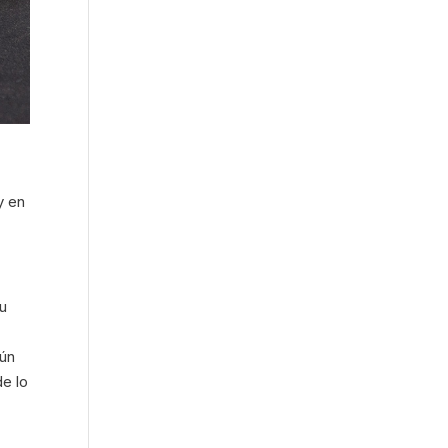
 y en
tu
ún
de lo