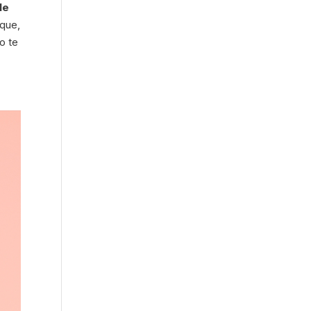
le
 que,
o te